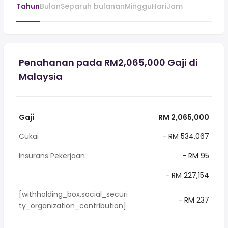
Tahun
Bulan
Separuh bulanan
Minggu
Hari
Jam
Penahanan pada RM2,065,000 Gaji di
Malaysia
Gaji
RM 2,065,000
Cukai
- RM 534,067
Insurans Pekerjaan
- RM 95
- RM 227,154
[withholding_box.social_securi
- RM 237
ty_organization_contribution]