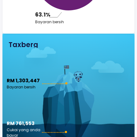
63.1%
Bayaran bersih
Taxberg
RM 1,303,447
Bayaran bersih
RM 761,553
Cukai yang anda
bayar