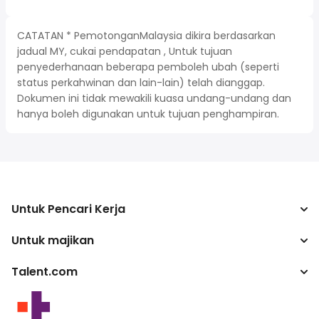
CATATAN * PemotonganMalaysia dikira berdasarkan
jadual MY, cukai pendapatan , Untuk tujuan
penyederhanaan beberapa pemboleh ubah (seperti
status perkahwinan dan lain-lain) telah dianggap.
Dokumen ini tidak mewakili kuasa undang-undang dan
hanya boleh digunakan untuk tujuan penghampiran.
Untuk Pencari Kerja
Untuk majikan
Cari Pekerjaan
Kalkulator cukai
Talent.com
Perusahaan
Penukar gaji
ATS
Lebih banyak negara
program penerbit