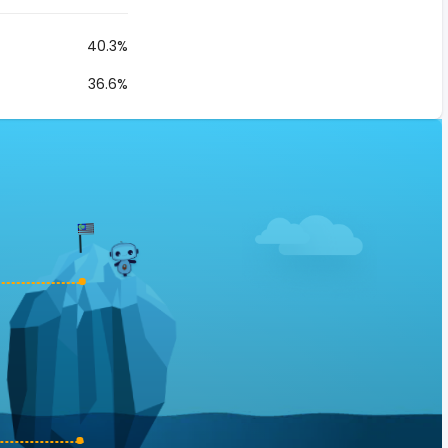
40.3%
36.6%