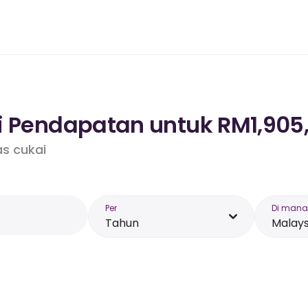
i Pendapatan untuk RM1,905,
as cukai
Per
Di mana
Tahun
Malays