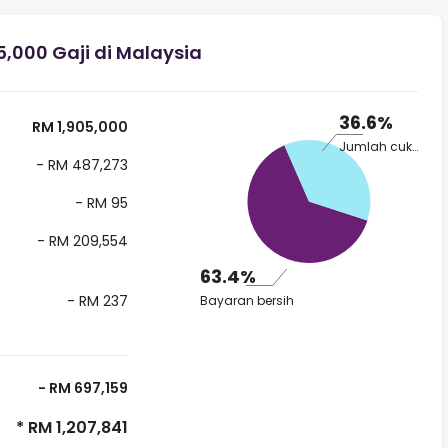
000 Gaji di Malaysia
36.6%
RM 1,905,000
Jumlah cukai
- RM 487,273
- RM 95
- RM 209,554
63.4%
- RM 237
Bayaran bersih
- RM 697,159
* RM 1,207,841