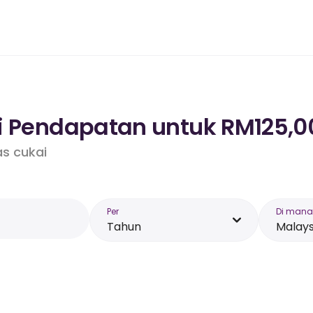
i Pendapatan untuk RM125,00
as cukai
Per
Di mana
Tahun
Malays