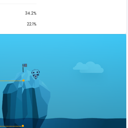
34.2%
22.1%