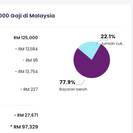
00 Gaji di Malaysia
22.1%
RM 125,000
Jumlah cukai
- RM 13,584
- RM 95
- RM 13,754
77.9%
- RM 237
Bayaran bersih
- RM 27,671
* RM 97,329